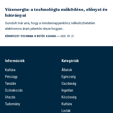
Vízenergia: a technológia működése, előnyei és
hátrányai
Gondolt már arra, hogy a mindennapjainkhoz nélkülözhetetlen
elektromos áram jelentős része hogyan…
KÖRNYEZET
TECHNIKA
V BETŰS SZAVAK
2025. 09. 27.
Információk
Kategóriák
Kultúra
Állatok
Pénzügy
Egészség
Tanulás
Gazdaság
Szórakozás
Ingatlan
Utazás
Közösség
Tudomány
Kultúra
Listák