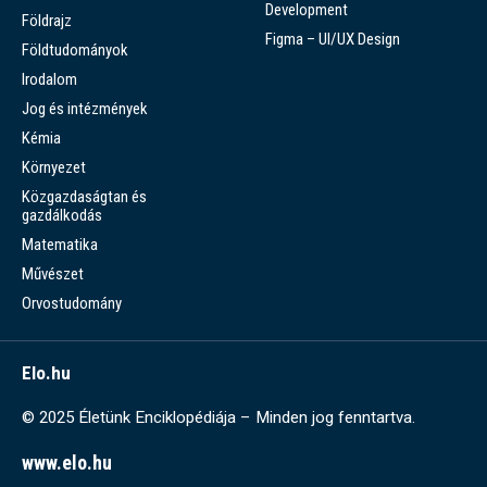
Development
Földrajz
Figma – UI/UX Design
Földtudományok
Irodalom
Jog és intézmények
Kémia
Környezet
Közgazdaságtan és
gazdálkodás
Matematika
Művészet
Orvostudomány
Elo.hu
© 2025 Életünk Enciklopédiája – Minden jog fenntartva.
www.elo.hu