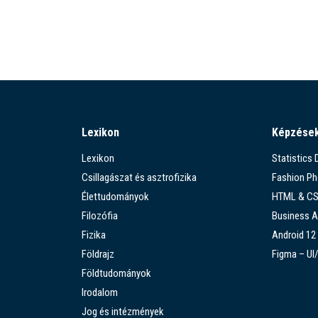
Lexikon
Képzése
Lexikon
Statistics
Csillagászat és asztrofizika
Fashion P
Élettudományok
HTML & C
Filozófia
Business A
Fizika
Android 12
Földrajz
Figma – UI
Földtudományok
Irodalom
Jog és intézmények