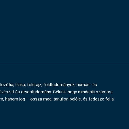
ilozófia, fizika, földrajz, földtudományok, humán- és
művészet és orvostudomány. Célunk, hogy mindenki számára
um, hanem jog – ossza meg, tanuljon belőle, és fedezze fel a