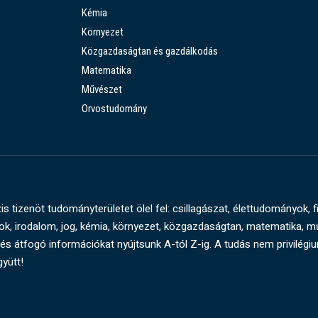
Kémia
Környezet
Közgazdaságtan és gazdálkodás
Matematika
Művészet
Orvostudomány
s tizenöt tudományterületet ölel fel: csillagászat, élettudományok, f
, irodalom, jog, kémia, környezet, közgazdaságtan, matematika, 
és átfogó információkat nyújtsunk A-tól Z-ig. A tudás nem privilégi
gyütt!