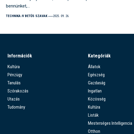
bennünket,…
TECHNIKA
V BETŰS SZAVAK
2025. 09. 26.
Információk
Kategóriák
Kultúra
Állatok
Pénzügy
Egészség
Tanulás
Gazdaság
Szórakozás
Ingatlan
Utazás
Közösség
Tudomány
Kultúra
Listák
Mesterséges Intelligencia
Otthon