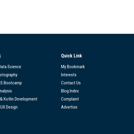
k
Quick Link
 Data Science
My Bookmark
hotography
Interests
SS Bootcamp
Contact Us
nalysis
Blog Index
 & Kotlin Development
Complaint
/UX Design
Advertise