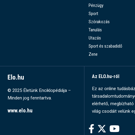
Pénzügy
Sport
Szórakozás
Tanulás
Utazás
Sport és szabadidő
Zene
Elo.hu
Az ELO.hu-ról
Ez az online tudásbázi
© 2025 Életünk Enciklopédiája –
társadalomtudományok
Minden jog fenntartva.
elérhető, megbízható 
www.elo.hu
világ csodáit velünk e