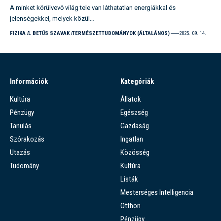
A minket körülvevő világ tele van láthatatlan energiákkal és
jelenségekkel, melyek közül…
FIZIKA
L BETŰS SZAVAK
TERMÉSZETTUDOMÁNYOK (ÁLTALÁNOS)
2025. 09. 14.
Információk
Kategóriák
Kultúra
Állatok
Pénzügy
Egészség
Tanulás
Gazdaság
Szórakozás
Ingatlan
Utazás
Közösség
Tudomány
Kultúra
Listák
Mesterséges Intelligencia
Otthon
Pénzügy