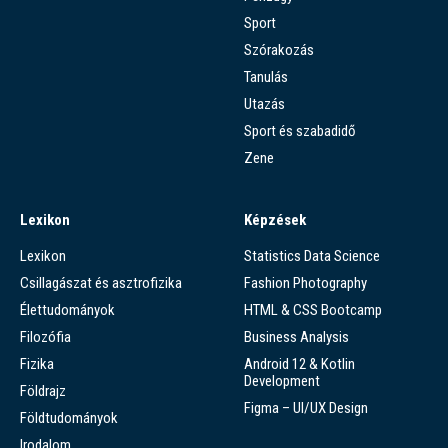
Sport
Szórakozás
Tanulás
Utazás
Sport és szabadidő
Zene
Lexikon
Képzések
Lexikon
Statistics Data Science
Csillagászat és asztrofizika
Fashion Photography
Élettudományok
HTML & CSS Bootcamp
Filozófia
Business Analysis
Fizika
Android 12 & Kotlin
Development
Földrajz
Figma – UI/UX Design
Földtudományok
Irodalom