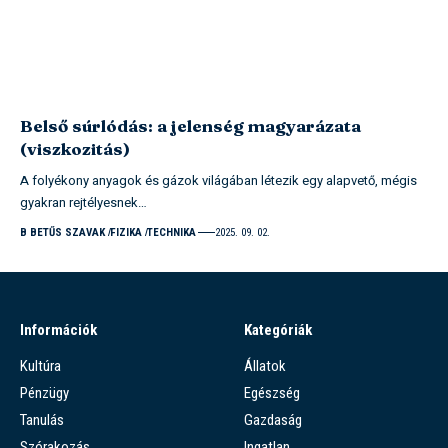
Belső súrlódás: a jelenség magyarázata
(viszkozitás)
A folyékony anyagok és gázok világában létezik egy alapvető, mégis
gyakran rejtélyesnek…
B BETŰS SZAVAK
FIZIKA
TECHNIKA
2025. 09. 02.
Információk
Kategóriák
Kultúra
Állatok
Pénzügy
Egészség
Tanulás
Gazdaság
Szórakozás
Ingatlan