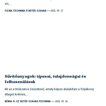
víz,…
FIZIKA
TECHNIKA
V BETŰS SZAVAK
2025. 09. 27.
Sűrítőanyagok: típusai, tulajdonságai és
felhasználásuk
Mi az a titokzatos összetevő, amely képes átalakítani a folyékony
állagot krémes,…
KÉMIA
S-SZ BETŰS SZAVAK
TECHNIKA
2025. 09. 24.