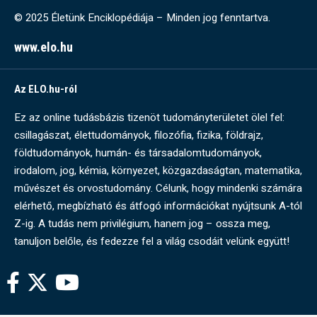
© 2025 Életünk Enciklopédiája – Minden jog fenntartva.
www.elo.hu
Az ELO.hu-ról
Ez az online tudásbázis tizenöt tudományterületet ölel fel:
csillagászat, élettudományok, filozófia, fizika, földrajz,
földtudományok, humán- és társadalomtudományok,
irodalom, jog, kémia, környezet, közgazdaságtan, matematika,
művészet és orvostudomány. Célunk, hogy mindenki számára
elérhető, megbízható és átfogó információkat nyújtsunk A-tól
Z-ig. A tudás nem privilégium, hanem jog – ossza meg,
tanuljon belőle, és fedezze fel a világ csodáit velünk együtt!