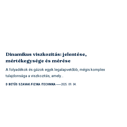
Dinamikus viszkozitás: jelentése,
mértékegysége és mérése
A folyadékok és gázok egyik legalapvetőbb, mégis komplex
tulajdonsága a viszkozitás, amely…
D BETŰS SZAVAK
FIZIKA
TECHNIKA
2025. 09. 04.