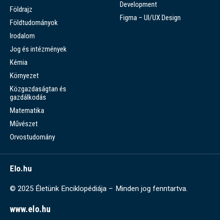
Development
Földrajz
Figma – UI/UX Design
Földtudományok
Irodalom
Jog és intézmények
Kémia
Környezet
Közgazdaságtan és
gazdálkodás
Matematika
Művészet
Orvostudomány
Elo.hu
© 2025 Életünk Enciklopédiája – Minden jog fenntartva.
www.elo.hu