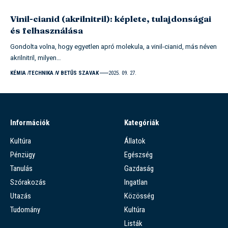
Vinil-cianid (akrilnitril): képlete, tulajdonságai
és felhasználása
Gondolta volna, hogy egyetlen apró molekula, a vinil-cianid, más néven
akrilnitril, milyen…
KÉMIA
TECHNIKA
V BETŰS SZAVAK
2025. 09. 27.
Információk
Kategóriák
Kultúra
Állatok
Pénzügy
Egészség
Tanulás
Gazdaság
Szórakozás
Ingatlan
Utazás
Közösség
Tudomány
Kultúra
Listák