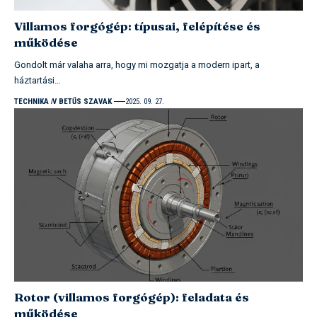
Villamos forgógép: típusai, felépítése és
működése
Gondolt már valaha arra, hogy mi mozgatja a modern ipart, a
háztartási…
TECHNIKA
V BETŰS SZAVAK
2025. 09. 27.
Rotor (villamos forgógép): feladata és
működése