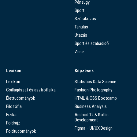
Pénzügy
Sport
Szórakozás
Tanulás
Utazás
Sport és szabadidő
Zene
Lexikon
Képzések
Lexikon
Statistics Data Science
Csillagászat és asztrofizika
Fashion Photography
Élettudományok
HTML & CSS Bootcamp
Filozófia
Business Analysis
Fizika
Android 12 & Kotlin
Development
Földrajz
Figma – UI/UX Design
Földtudományok