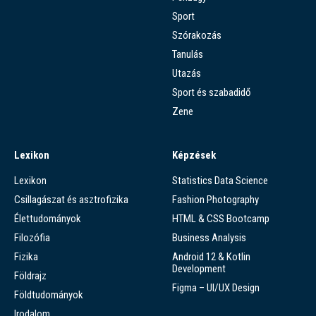
Sport
Szórakozás
Tanulás
Utazás
Sport és szabadidő
Zene
Lexikon
Képzések
Lexikon
Statistics Data Science
Csillagászat és asztrofizika
Fashion Photography
Élettudományok
HTML & CSS Bootcamp
Filozófia
Business Analysis
Fizika
Android 12 & Kotlin
Development
Földrajz
Figma – UI/UX Design
Földtudományok
Irodalom