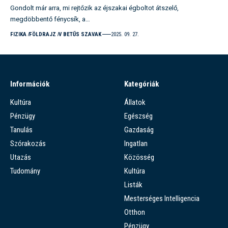
Gondolt már arra, mi rejtőzik az éjszakai égboltot átszelő,
megdöbbentő fénycsík, a…
FIZIKA
FÖLDRAJZ
V BETŰS SZAVAK
2025. 09. 27.
Információk
Kategóriák
Kultúra
Állatok
Pénzügy
Egészség
Tanulás
Gazdaság
Szórakozás
Ingatlan
Utazás
Közösség
Tudomány
Kultúra
Listák
Mesterséges Intelligencia
Otthon
Pénzügy