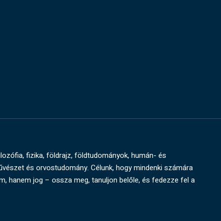
ilozófia, fizika, földrajz, földtudományok, humán- és
művészet és orvostudomány. Célunk, hogy mindenki számára
um, hanem jog – ossza meg, tanuljon belőle, és fedezze fel a