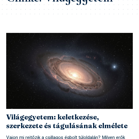
Világegyetem: keletkezése,
szerkezete és tágulásának elmélete
Vajon mi rejtőzik a csillagos égbolt túloldalán? Milyen erők