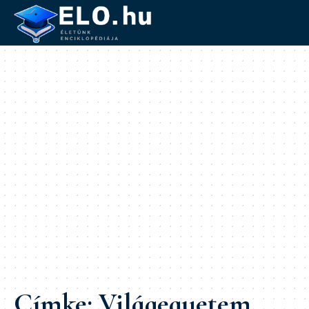
Címke:
Világegyetem