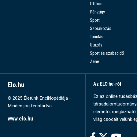
Otthon
Pénzügy
Sport
Szórakozás
Tanulás
Utazás
Sport és szabadidő
Zene
Elo.hu
Az ELO.hu-ról
Ez az online tudásbázi
© 2025 Életünk Enciklopédiája –
társadalomtudományok
Minden jog fenntartva.
elérhető, megbízható 
www.elo.hu
világ csodáit velünk e