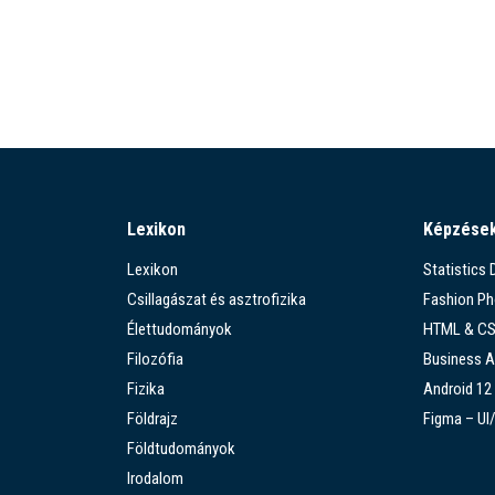
Lexikon
Képzése
Lexikon
Statistics
Csillagászat és asztrofizika
Fashion P
Élettudományok
HTML & C
Filozófia
Business A
Fizika
Android 12
Földrajz
Figma – UI
Földtudományok
Irodalom