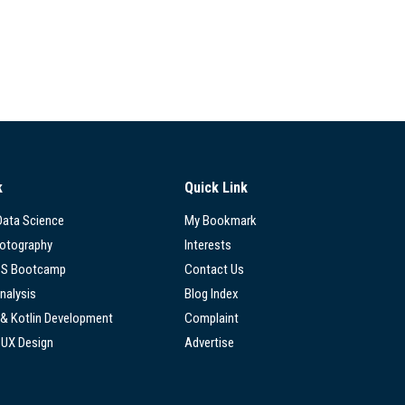
k
Quick Link
 Data Science
My Bookmark
hotography
Interests
SS Bootcamp
Contact Us
nalysis
Blog Index
 & Kotlin Development
Complaint
/UX Design
Advertise