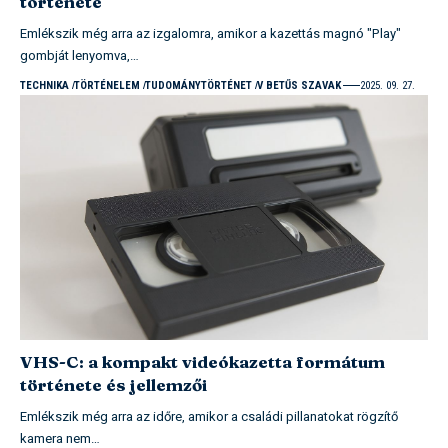
története
Emlékszik még arra az izgalomra, amikor a kazettás magnó "Play"
gombját lenyomva,…
TECHNIKA
TÖRTÉNELEM
TUDOMÁNYTÖRTÉNET
V BETŰS SZAVAK
2025. 09. 27.
VHS-C: a kompakt videókazetta formátum
története és jellemzői
Emlékszik még arra az időre, amikor a családi pillanatokat rögzítő
kamera nem…