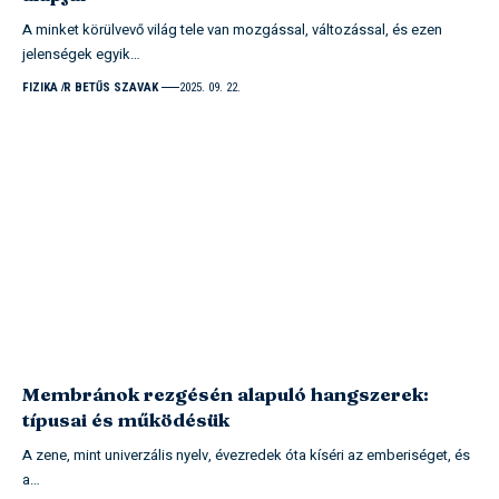
A minket körülvevő világ tele van mozgással, változással, és ezen
jelenségek egyik…
FIZIKA
R BETŰS SZAVAK
2025. 09. 22.
Membránok rezgésén alapuló hangszerek:
típusai és működésük
A zene, mint univerzális nyelv, évezredek óta kíséri az emberiséget, és
a…