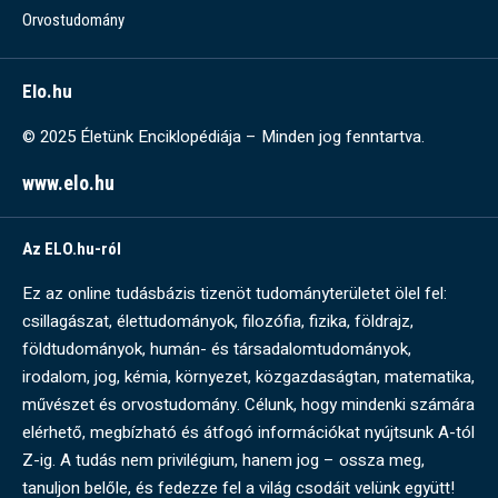
Orvostudomány
Elo.hu
© 2025 Életünk Enciklopédiája – Minden jog fenntartva.
www.elo.hu
Az ELO.hu-ról
Ez az online tudásbázis tizenöt tudományterületet ölel fel:
csillagászat, élettudományok, filozófia, fizika, földrajz,
földtudományok, humán- és társadalomtudományok,
irodalom, jog, kémia, környezet, közgazdaságtan, matematika,
művészet és orvostudomány. Célunk, hogy mindenki számára
elérhető, megbízható és átfogó információkat nyújtsunk A-tól
Z-ig. A tudás nem privilégium, hanem jog – ossza meg,
tanuljon belőle, és fedezze fel a világ csodáit velünk együtt!