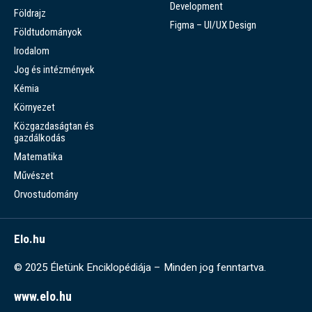
Development
Földrajz
Figma – UI/UX Design
Földtudományok
Irodalom
Jog és intézmények
Kémia
Környezet
Közgazdaságtan és
gazdálkodás
Matematika
Művészet
Orvostudomány
Elo.hu
© 2025 Életünk Enciklopédiája – Minden jog fenntartva.
www.elo.hu