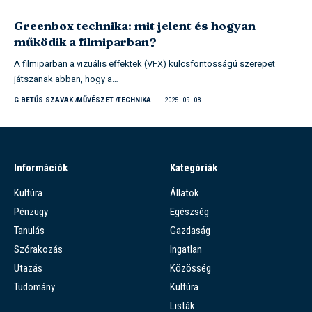
Greenbox technika: mit jelent és hogyan
működik a filmiparban?
A filmiparban a vizuális effektek (VFX) kulcsfontosságú szerepet
játszanak abban, hogy a…
G BETŰS SZAVAK
MŰVÉSZET
TECHNIKA
2025. 09. 08.
Információk
Kategóriák
Kultúra
Állatok
Pénzügy
Egészség
Tanulás
Gazdaság
Szórakozás
Ingatlan
Utazás
Közösség
Tudomány
Kultúra
Listák