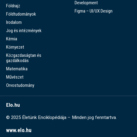
Development
Földrajz
Figma – UI/UX Design
Földtudományok
Irodalom
Jog és intézmények
Kémia
Környezet
Közgazdaságtan és
gazdálkodás
Matematika
Művészet
Orvostudomány
Elo.hu
© 2025 Életünk Enciklopédiája – Minden jog fenntartva.
www.elo.hu