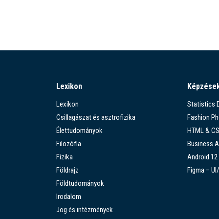
Lexikon
Képzése
Lexikon
Statistics
Csillagászat és asztrofizika
Fashion P
Élettudományok
HTML & C
Filozófia
Business A
Fizika
Android 12
Földrajz
Figma – UI
Földtudományok
Irodalom
Jog és intézmények