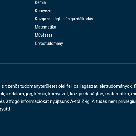
Kémia
Környezet
Közgazdaságtan és gazdálkodás
Matematika
Művészet
Orvostudomány
s tizenöt tudományterületet ölel fel: csillagászat, élettudományok, f
, irodalom, jog, kémia, környezet, közgazdaságtan, matematika, 
és átfogó információkat nyújtsunk A-tól Z-ig. A tudás nem privilégi
gyütt!