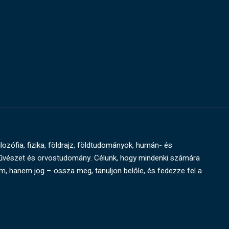
ilozófia, fizika, földrajz, földtudományok, humán- és
művészet és orvostudomány. Célunk, hogy mindenki számára
um, hanem jog – ossza meg, tanuljon belőle, és fedezze fel a