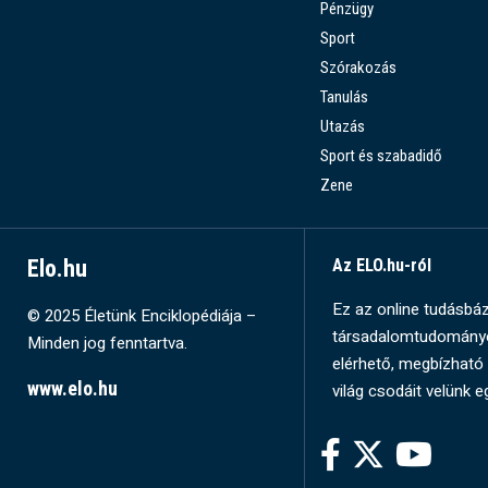
Pénzügy
Sport
Szórakozás
Tanulás
Utazás
Sport és szabadidő
Zene
Elo.hu
Az ELO.hu-ról
Ez az online tudásbázi
© 2025 Életünk Enciklopédiája –
társadalomtudományok
Minden jog fenntartva.
elérhető, megbízható 
www.elo.hu
világ csodáit velünk e