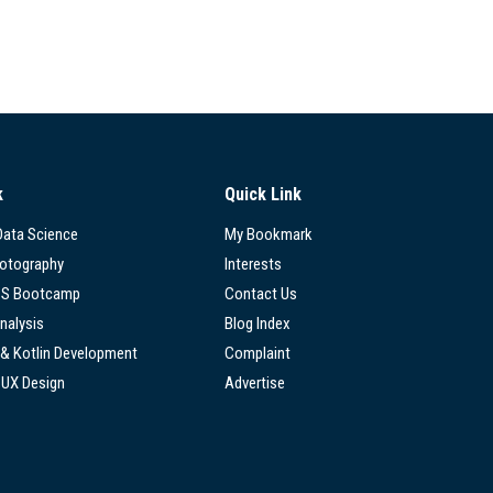
k
Quick Link
 Data Science
My Bookmark
hotography
Interests
SS Bootcamp
Contact Us
nalysis
Blog Index
 & Kotlin Development
Complaint
/UX Design
Advertise