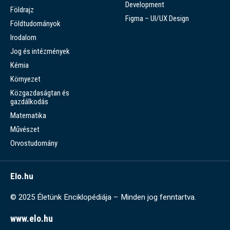
Development
Földrajz
Figma – UI/UX Design
Földtudományok
Irodalom
Jog és intézmények
Kémia
Környezet
Közgazdaságtan és
gazdálkodás
Matematika
Művészet
Orvostudomány
Elo.hu
© 2025 Életünk Enciklopédiája – Minden jog fenntartva.
www.elo.hu