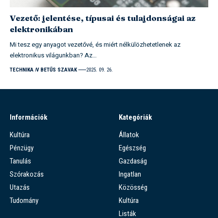
Vezető: jelentése, típusai és tulajdonságai az
elektronikában
Mi tesz egy anyagot vezetővé, és miért nélkülözhetetlenek az
elektronikus világunkban? Az…
TECHNIKA
V BETŰS SZAVAK
2025. 09. 26.
Információk
Kategóriák
Kultúra
Állatok
Pénzügy
Egészség
Tanulás
Gazdaság
Szórakozás
Ingatlan
Utazás
Közösség
Tudomány
Kultúra
Listák