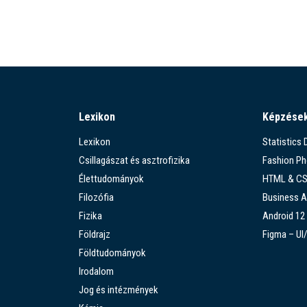
Lexikon
Képzése
Lexikon
Statistics
Csillagászat és asztrofizika
Fashion P
Élettudományok
HTML & C
Filozófia
Business A
Fizika
Android 12
Földrajz
Figma – UI
Földtudományok
Irodalom
Jog és intézmények