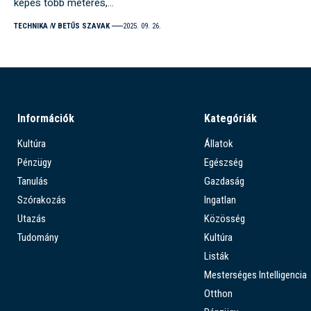
képes több méteres,…
TECHNIKA
V BETŰS SZAVAK
2025. 09. 26.
Információk
Kategóriák
Kultúra
Állatok
Pénzügy
Egészség
Tanulás
Gazdaság
Szórakozás
Ingatlan
Utazás
Közösség
Tudomány
Kultúra
Listák
Mesterséges Intelligencia
Otthon