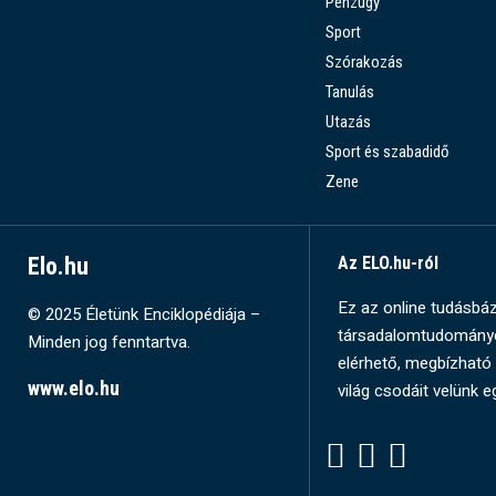
Pénzügy
Sport
Szórakozás
Tanulás
Utazás
Sport és szabadidő
Zene
Elo.hu
Az ELO.hu-ról
Ez az online tudásbázi
© 2025 Életünk Enciklopédiája –
társadalomtudományok
Minden jog fenntartva.
elérhető, megbízható 
www.elo.hu
világ csodáit velünk e