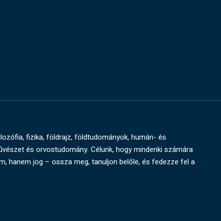
ilozófia, fizika, földrajz, földtudományok, humán- és
művészet és orvostudomány. Célunk, hogy mindenki számára
um, hanem jog – ossza meg, tanuljon belőle, és fedezze fel a