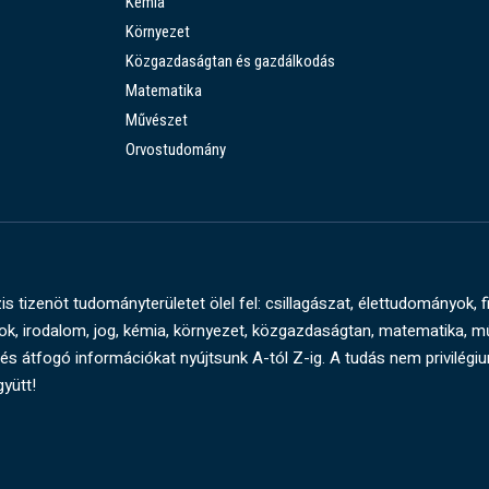
Kémia
Környezet
Közgazdaságtan és gazdálkodás
Matematika
Művészet
Orvostudomány
s tizenöt tudományterületet ölel fel: csillagászat, élettudományok, f
, irodalom, jog, kémia, környezet, közgazdaságtan, matematika, 
és átfogó információkat nyújtsunk A-tól Z-ig. A tudás nem privilégi
gyütt!