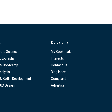
k
Quick Link
 Data Science
My Bookmark
hotography
Interests
SS Bootcamp
Contact Us
nalysis
Blog Index
 & Kotlin Development
Complaint
/UX Design
Advertise