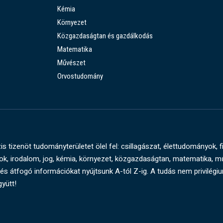
Kémia
Környezet
Közgazdaságtan és gazdálkodás
Matematika
Művészet
Orvostudomány
s tizenöt tudományterületet ölel fel: csillagászat, élettudományok, f
, irodalom, jog, kémia, környezet, közgazdaságtan, matematika, 
és átfogó információkat nyújtsunk A-tól Z-ig. A tudás nem privilégi
gyütt!