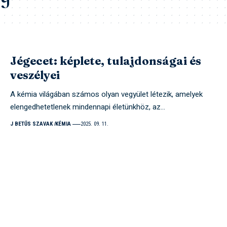
Jégecet: képlete, tulajdonságai és
veszélyei
A kémia világában számos olyan vegyület létezik, amelyek
elengedhetetlenek mindennapi életünkhöz, az…
J BETŰS SZAVAK
KÉMIA
2025. 09. 11.