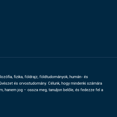
ilozófia, fizika, földrajz, földtudományok, humán- és
művészet és orvostudomány. Célunk, hogy mindenki számára
um, hanem jog – ossza meg, tanuljon belőle, és fedezze fel a