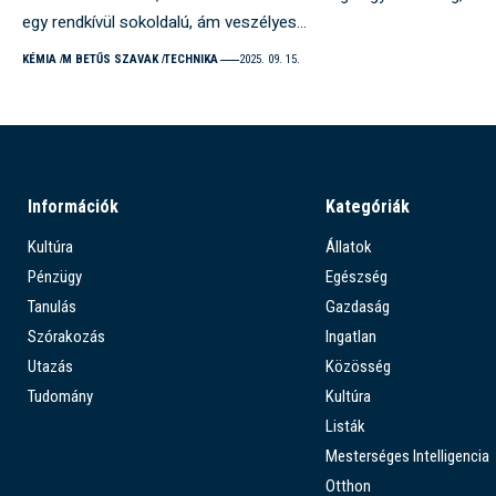
egy rendkívül sokoldalú, ám veszélyes…
KÉMIA
M BETŰS SZAVAK
TECHNIKA
2025. 09. 15.
Információk
Kategóriák
Kultúra
Állatok
Pénzügy
Egészség
Tanulás
Gazdaság
Szórakozás
Ingatlan
Utazás
Közösség
Tudomány
Kultúra
Listák
Mesterséges Intelligencia
Otthon