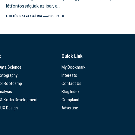
létfontosságúak az ipar, a…
F BETŰS SZAVAK
KÉMIA
2025. 09. 08.
k
Quick Link
 Data Science
My Bookmark
hotography
Interests
SS Bootcamp
Contact Us
nalysis
Blog Index
 & Kotlin Development
Complaint
/UX Design
Advertise