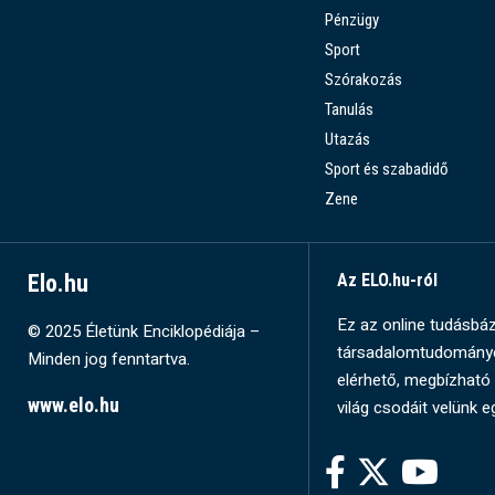
Pénzügy
Sport
Szórakozás
Tanulás
Utazás
Sport és szabadidő
Zene
Elo.hu
Az ELO.hu-ról
Ez az online tudásbázi
© 2025 Életünk Enciklopédiája –
társadalomtudományok
Minden jog fenntartva.
elérhető, megbízható 
www.elo.hu
világ csodáit velünk e