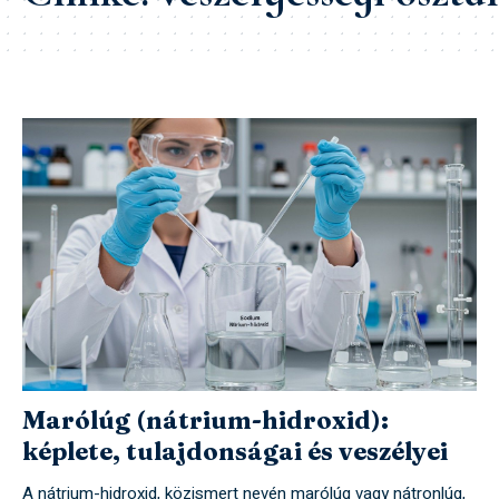
Marólúg (nátrium-hidroxid):
képlete, tulajdonságai és veszélyei
A nátrium-hidroxid, közismert nevén marólúg vagy nátronlúg,