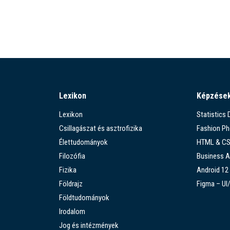
Lexikon
Képzése
Lexikon
Statistics
Csillagászat és asztrofizika
Fashion P
Élettudományok
HTML & C
Filozófia
Business A
Fizika
Android 12
Földrajz
Figma – UI
Földtudományok
Irodalom
Jog és intézmények