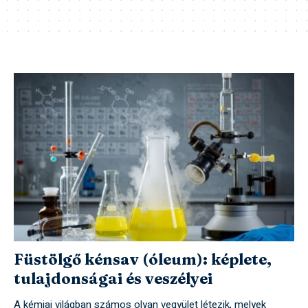
Füstölgő kénsav (óleum): képlete,
tulajdonságai és veszélyei
A kémiai világban számos olyan vegyület létezik, melyek