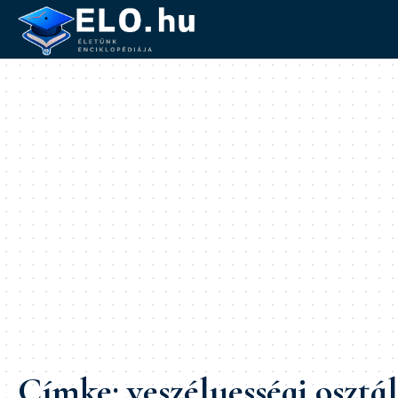
Címke:
veszélyességi osztá