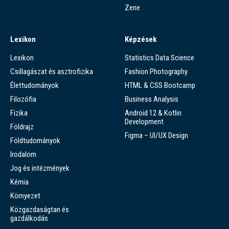
Zene
Lexikon
Képzések
Lexikon
Statistics Data Science
Csillagászat és asztrofizika
Fashion Photography
Élettudományok
HTML & CSS Bootcamp
Filozófia
Business Analysis
Fizika
Android 12 & Kotlin
Development
Földrajz
Figma – UI/UX Design
Földtudományok
Irodalom
Jog és intézmények
Kémia
Környezet
Közgazdaságtan és
gazdálkodás