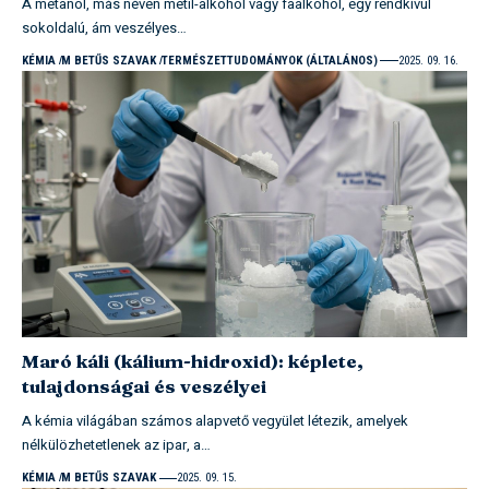
A metanol, más néven metil-alkohol vagy faalkohol, egy rendkívül
sokoldalú, ám veszélyes…
KÉMIA
M BETŰS SZAVAK
TERMÉSZETTUDOMÁNYOK (ÁLTALÁNOS)
2025. 09. 16.
Maró káli (kálium-hidroxid): képlete,
tulajdonságai és veszélyei
A kémia világában számos alapvető vegyület létezik, amelyek
nélkülözhetetlenek az ipar, a…
KÉMIA
M BETŰS SZAVAK
2025. 09. 15.