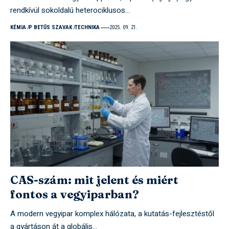
rendkívül sokoldalú heterociklusos…
KÉMIA
P BETŰS SZAVAK
TECHNIKA
2025. 09. 21.
CAS-szám: mit jelent és miért
fontos a vegyiparban?
A modern vegyipar komplex hálózata, a kutatás-fejlesztéstől
a gyártáson át a globális…