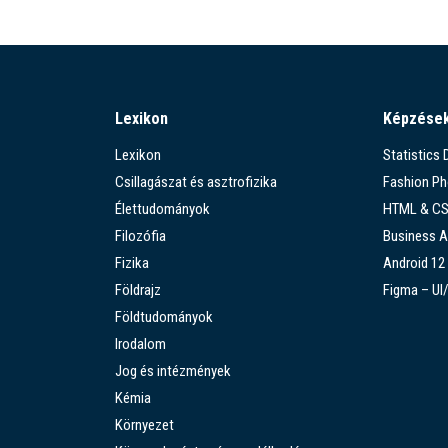
Lexikon
Képzése
Lexikon
Statistics
Csillagászat és asztrofizika
Fashion P
Élettudományok
HTML & C
Filozófia
Business A
Fizika
Android 12
Földrajz
Figma – UI
Földtudományok
Irodalom
Jog és intézmények
Kémia
Környezet