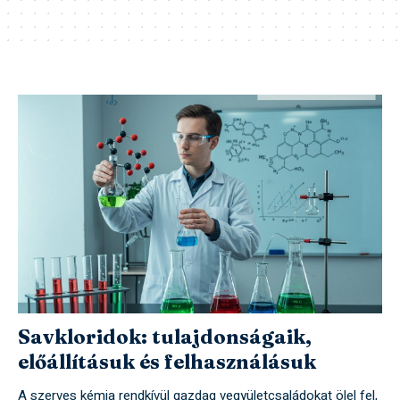
Savkloridok: tulajdonságaik,
előállításuk és felhasználásuk
A szerves kémia rendkívül gazdag vegyületcsaládokat ölel fel,