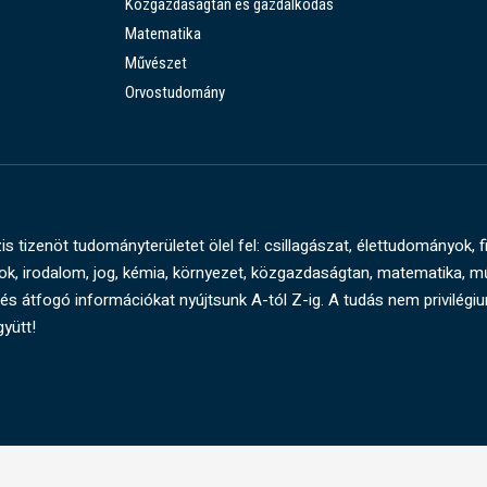
Közgazdaságtan és gazdálkodás
Matematika
Művészet
Orvostudomány
s tizenöt tudományterületet ölel fel: csillagászat, élettudományok, f
, irodalom, jog, kémia, környezet, közgazdaságtan, matematika, 
és átfogó információkat nyújtsunk A-tól Z-ig. A tudás nem privilégi
gyütt!