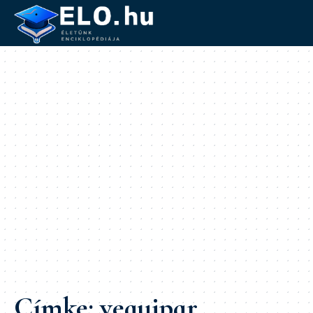
Címke:
vegyipar