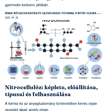
gyermeke kedvenc játékán…
KÉMIA
KÖZGAZDASÁGTAN ÉS GAZDÁLKODÁS
TECHNIKA
V BETŰS SZAVAK
2025. 09. 26.
Nitrocellulóz: képlete, előállítása,
típusai és felhasználása
A kémia és az anyagtudomány történetében kevés olyan
vegyület akad, amely olyan…