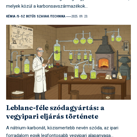
melyek közül a karbonsavszármazékok…
KÉMIA
S-SZ BETŰS SZAVAK
TECHNIKA
2025. 09. 23.
Leblanc-féle szódagyártás: a
vegyipari eljárás története
A nátrium-karbonát, közismertebb nevén szóda, az ipari
forradalom egyik legfontosabb vegyipari alapanyaga…