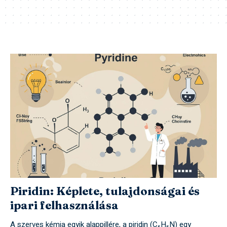
Piridin: Képlete, tulajdonságai és
ipari felhasználása
A szerves kémia egyik alappillére, a piridin (C₅H₅N) egy