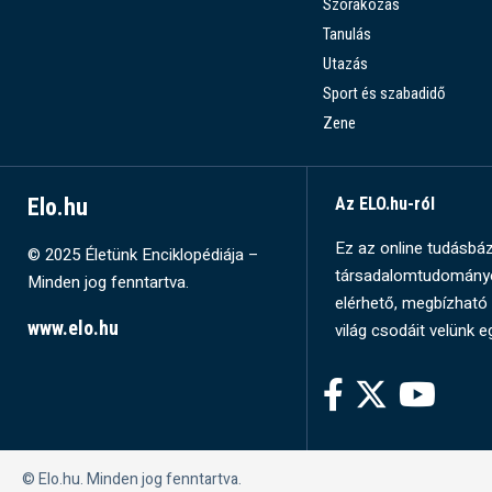
Szórakozás
Tanulás
Utazás
Sport és szabadidő
Zene
Elo.hu
Az ELO.hu-ról
Ez az online tudásbázi
© 2025 Életünk Enciklopédiája –
társadalomtudományok
Minden jog fenntartva.
elérhető, megbízható 
www.elo.hu
világ csodáit velünk e
© Elo.hu. Minden jog fenntartva.