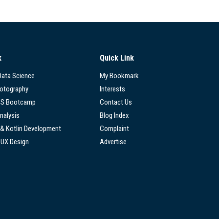
k
Quick Link
 Data Science
My Bookmark
hotography
Interests
SS Bootcamp
Contact Us
nalysis
Blog Index
 & Kotlin Development
Complaint
/UX Design
Advertise