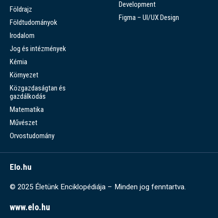
Development
Földrajz
Figma – UI/UX Design
Földtudományok
Irodalom
Jog és intézmények
Kémia
Környezet
Közgazdaságtan és
gazdálkodás
Matematika
Művészet
Orvostudomány
Elo.hu
© 2025 Életünk Enciklopédiája – Minden jog fenntartva.
www.elo.hu