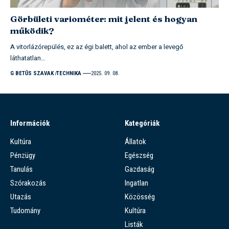
Görbületi variométer: mit jelent és hogyan
működik?
A vitorlázórepülés, ez az égi balett, ahol az ember a levegő
láthatatlan…
G BETŰS SZAVAK
TECHNIKA
2025. 09. 08.
Információk
Kategóriák
Kultúra
Állatok
Pénzügy
Egészség
Tanulás
Gazdaság
Szórakozás
Ingatlan
Utazás
Közösség
Tudomány
Kultúra
Listák