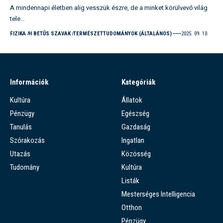
A mindennapi életben alig vesszük észre, de a minket körülvevő világ
tele…
FIZIKA
H BETŰS SZAVAK
TERMÉSZETTUDOMÁNYOK (ÁLTALÁNOS)
2025. 09. 10.
Információk
Kategóriák
Kultúra
Állatok
Pénzügy
Egészség
Tanulás
Gazdaság
Szórakozás
Ingatlan
Utazás
Közösség
Tudomány
Kultúra
Listák
Mesterséges Intelligencia
Otthon
Pénzügy