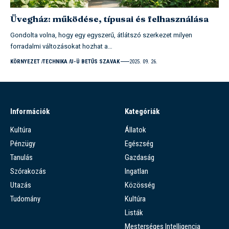
Üvegház: működése, típusai és felhasználása
Gondolta volna, hogy egy egyszerű, átlátszó szerkezet milyen
forradalmi változásokat hozhat a…
KÖRNYEZET
TECHNIKA
U-Ü BETŰS SZAVAK
2025. 09. 26.
Információk
Kategóriák
Kultúra
Állatok
Pénzügy
Egészség
Tanulás
Gazdaság
Szórakozás
Ingatlan
Utazás
Közösség
Tudomány
Kultúra
Listák
Mesterséges Intelligencia