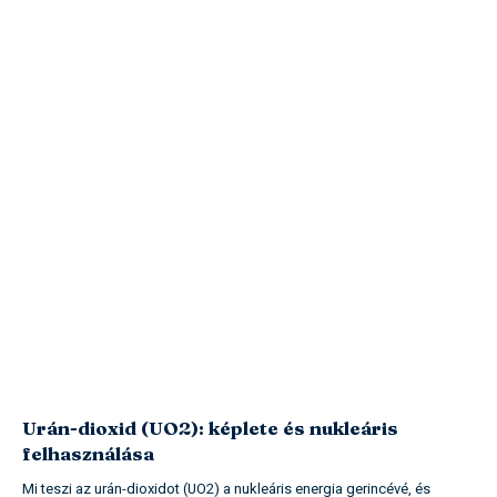
Urán-dioxid (UO2): képlete és nukleáris
felhasználása
Mi teszi az urán-dioxidot (UO2) a nukleáris energia gerincévé, és