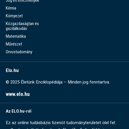
Jog és intézmények
Kémia
Környezet
Közgazdaságtan és
gazdálkodás
Matematika
Művészet
Orvostudomány
Elo.hu
© 2025 Életünk Enciklopédiája – Minden jog fenntartva.
www.elo.hu
Az ELO.hu-ról
Ez az online tudásbázis tizenöt tudományterületet ölel fel: