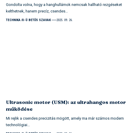
Gondolta volna, hogy a hanghullámok nemcsak hallható rezgéseket
kelthetnek, hanem precíz, csendes…
TECHNIKA
U-Ü BETŰS SZAVAK
2025. 09. 26.
Ultrasonic motor (USM): az ultrahangos motor
működése
Mi rejlik a csendes precizitás mögött, amely ma már számos modern
technológiai…