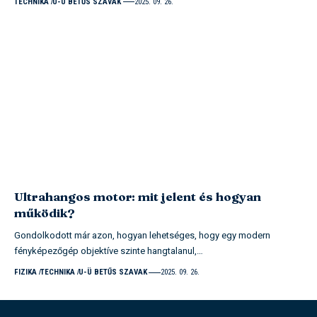
TECHNIKA
U-Ü BETŰS SZAVAK
2025. 09. 26.
Ultrahangos motor: mit jelent és hogyan
működik?
Gondolkodott már azon, hogyan lehetséges, hogy egy modern
fényképezőgép objektíve szinte hangtalanul,…
FIZIKA
TECHNIKA
U-Ü BETŰS SZAVAK
2025. 09. 26.