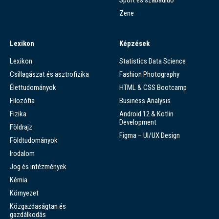
Sport és szabadidő
Zene
Lexikon
Képzések
Lexikon
Statistics Data Science
Csillagászat és asztrofizika
Fashion Photography
Élettudományok
HTML & CSS Bootcamp
Filozófia
Business Analysis
Fizika
Android 12 & Kotlin
Development
Földrajz
Figma – UI/UX Design
Földtudományok
Irodalom
Jog és intézmények
Kémia
Környezet
Közgazdaságtan és
gazdálkodás