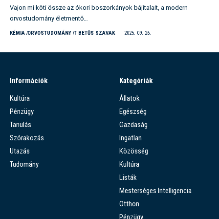
Vajon mi köti össze az ókori boszorkányok bájitalait, a modern
orvostudomány életmentő…
KÉMIA
ORVOSTUDOMÁNY
T BETŰS SZAVAK
2025. 09. 26.
Információk
Kategóriák
Kultúra
Állatok
Pénzügy
Egészség
Tanulás
Gazdaság
Szórakozás
Ingatlan
Utazás
Közösség
Tudomány
Kultúra
Listák
Mesterséges Intelligencia
Otthon
Pénzügy