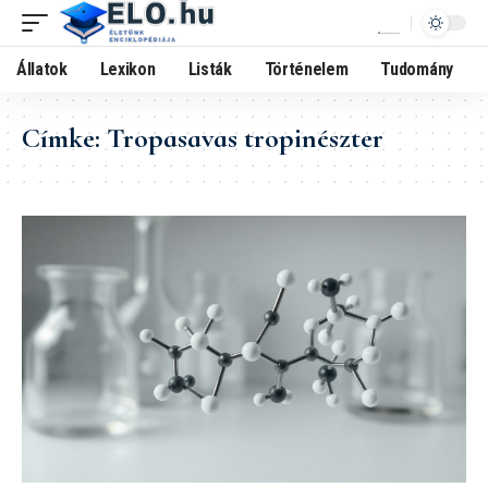
Állatok
Lexikon
Listák
Történelem
Tudomány
Címke:
Tropasavas tropinészter