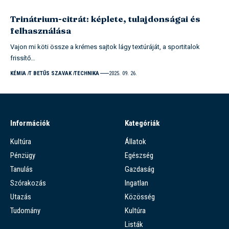
Trinátrium-citrát: képlete, tulajdonságai és
felhasználása
Vajon mi köti össze a krémes sajtok lágy textúráját, a sportitalok
frissítő…
KÉMIA
T BETŰS SZAVAK
TECHNIKA
2025. 09. 26.
Információk
Kategóriák
Kultúra
Állatok
Pénzügy
Egészség
Tanulás
Gazdaság
Szórakozás
Ingatlan
Utazás
Közösség
Tudomány
Kultúra
Listák