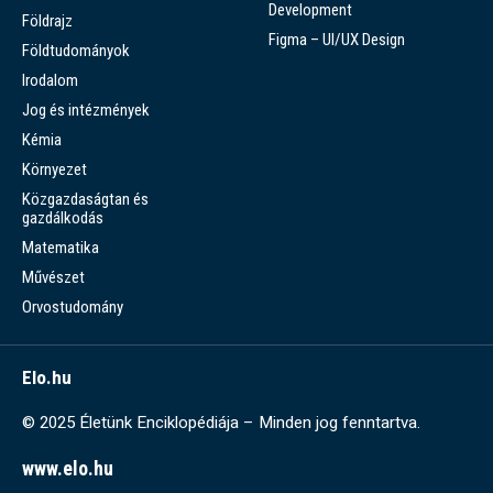
Development
Földrajz
Figma – UI/UX Design
Földtudományok
Irodalom
Jog és intézmények
Kémia
Környezet
Közgazdaságtan és
gazdálkodás
Matematika
Művészet
Orvostudomány
Elo.hu
© 2025 Életünk Enciklopédiája – Minden jog fenntartva.
www.elo.hu