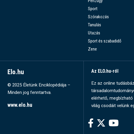
Pénzügy
Sport
Szórakozás
Tanulás
Utazás
Sport és szabadidő
Zene
Elo.hu
Az ELO.hu-ról
Ez az online tudásbázi
© 2025 Életünk Enciklopédiája –
társadalomtudományok
Minden jog fenntartva.
elérhető, megbízható 
www.elo.hu
világ csodáit velünk e