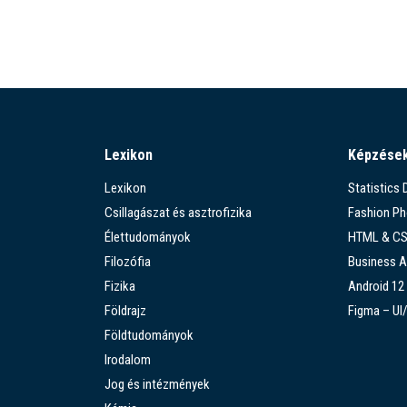
Lexikon
Képzése
Lexikon
Statistics
Csillagászat és asztrofizika
Fashion P
Élettudományok
HTML & C
Filozófia
Business A
Fizika
Android 12
Földrajz
Figma – UI
Földtudományok
Irodalom
Jog és intézmények