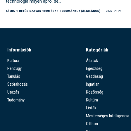
technológia milyen apró, de…
KÉMIA
T BETŰS SZAVAK
TERMÉSZETTUDOMÁNYOK (ÁLTALÁNOS)
2025. 09. 26.
Információk
Kategóriák
Kultúra
Állatok
Pénzügy
Egészség
Tanulás
Gazdaság
Szórakozás
Ingatlan
Utazás
Közösség
Tudomány
Kultúra
Listák
Mesterséges Intelligencia
Otthon