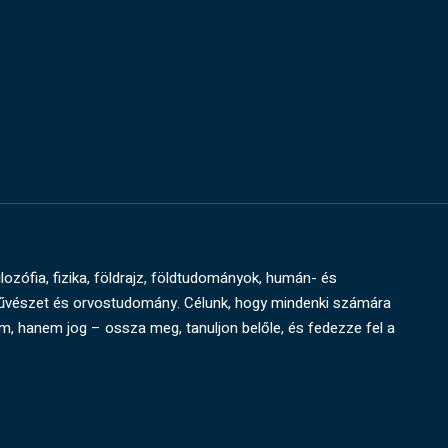
ilozófia, fizika, földrajz, földtudományok, humán- és
művészet és orvostudomány. Célunk, hogy mindenki számára
um, hanem jog – ossza meg, tanuljon belőle, és fedezze fel a