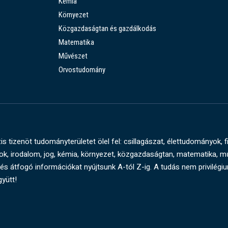
Kémia
Környezet
Közgazdaságtan és gazdálkodás
Matematika
Művészet
Orvostudomány
s tizenöt tudományterületet ölel fel: csillagászat, élettudományok, f
, irodalom, jog, kémia, környezet, közgazdaságtan, matematika, 
és átfogó információkat nyújtsunk A-tól Z-ig. A tudás nem privilégi
gyütt!