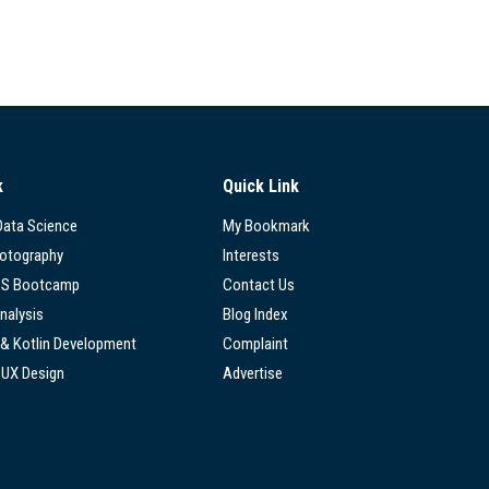
k
Quick Link
 Data Science
My Bookmark
hotography
Interests
SS Bootcamp
Contact Us
nalysis
Blog Index
 & Kotlin Development
Complaint
/UX Design
Advertise