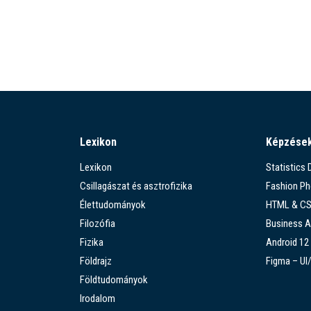
Lexikon
Képzése
Lexikon
Statistics
Csillagászat és asztrofizika
Fashion P
Élettudományok
HTML & C
Filozófia
Business A
Fizika
Android 12
Földrajz
Figma – UI
Földtudományok
Irodalom