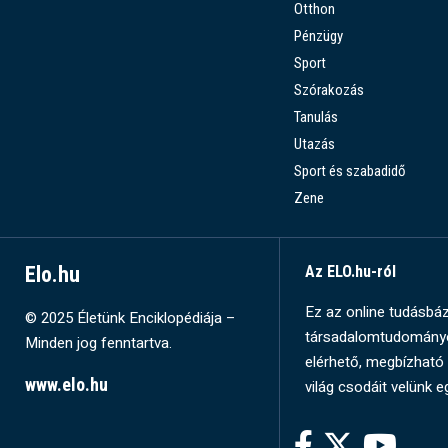
Otthon
Pénzügy
Sport
Szórakozás
Tanulás
Utazás
Sport és szabadidő
Zene
Elo.hu
Az ELO.hu-ról
Ez az online tudásbázi
© 2025 Életünk Enciklopédiája –
társadalomtudományok
Minden jog fenntartva.
elérhető, megbízható 
www.elo.hu
világ csodáit velünk e