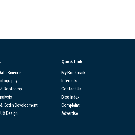
k
Quick Link
 Data Science
My Bookmark
hotography
Interests
SS Bootcamp
Contact Us
nalysis
Blog Index
 & Kotlin Development
Complaint
/UX Design
Advertise