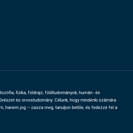
ilozófia, fizika, földrajz, földtudományok, humán- és
művészet és orvostudomány. Célunk, hogy mindenki számára
um, hanem jog – ossza meg, tanuljon belőle, és fedezze fel a