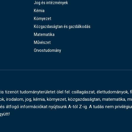
Jog és intézmények
Kémia
Környezet
Közgazdaságtan és gazdálkodás
Matematika
Művészet
Orvostudomány
s tizenöt tudományterületet ölel fel: csillagászat, élettudományok, f
, irodalom, jog, kémia, környezet, közgazdaságtan, matematika, 
és átfogó információkat nyújtsunk A-tól Z-ig. A tudás nem privilégi
gyütt!