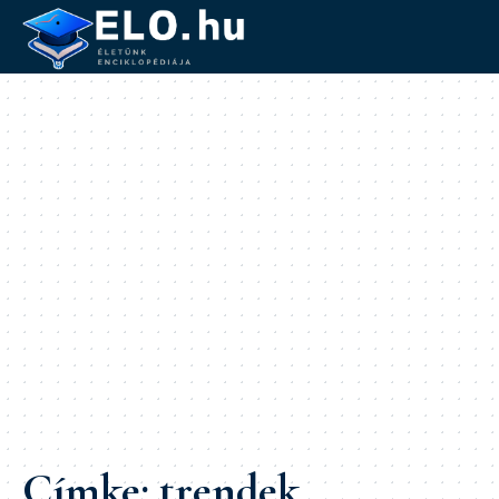
Címke:
trendek