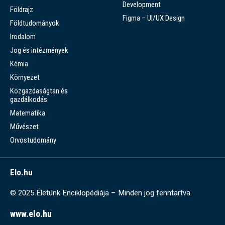
Development
Földrajz
Figma – UI/UX Design
Földtudományok
Irodalom
Jog és intézmények
Kémia
Környezet
Közgazdaságtan és
gazdálkodás
Matematika
Művészet
Orvostudomány
Elo.hu
© 2025 Életünk Enciklopédiája – Minden jog fenntartva.
www.elo.hu