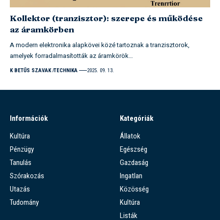
Kollektor (tranzisztor): szerepe és működése
az áramkörben
A modern elektronika alapkövei közé tartoznak a tranzisztorok,
amelyek forradalmasították az áramkörök…
K BETŰS SZAVAK
TECHNIKA
2025. 09. 13.
Információk
Kategóriák
Kultúra
Állatok
Pénzügy
Egészség
Tanulás
Gazdaság
Szórakozás
Ingatlan
Utazás
Közösség
Tudomány
Kultúra
Listák