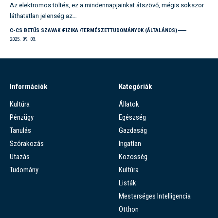
Az elektromos töltés, ez a mindennapjainkat átszövő, mégis sokszor
láthatatlan jelenség az…
C-CS BETŰS SZAVAK
FIZIKA
TERMÉSZETTUDOMÁNYOK (ÁLTALÁNOS)
2025. 09. 03.
Információk
Kategóriák
Kultúra
Állatok
Pénzügy
Egészség
Tanulás
Gazdaság
Szórakozás
Ingatlan
Utazás
Közösség
Tudomány
Kultúra
Listák
Mesterséges Intelligencia
Otthon