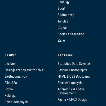
Pénzügy
Sport
Szórakozás
Tanulás
Utazás
Sport és szabadidő
Zene
Lexikon
Képzések
Lexikon
Statistics Data Science
Csillagászat és asztrofizika
Fashion Photography
Élettudományok
HTML & CSS Bootcamp
Filozófia
Business Analysis
Fizika
Android 12 & Kotlin
Development
Földrajz
Figma – UI/UX Design
Földtudományok