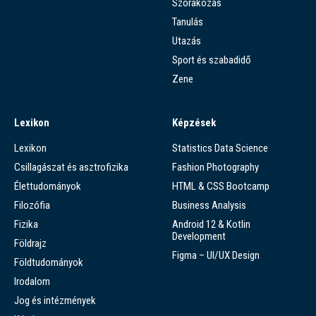
Szórakozás
Tanulás
Utazás
Sport és szabadidő
Zene
Lexikon
Képzések
Lexikon
Statistics Data Science
Csillagászat és asztrofizika
Fashion Photography
Élettudományok
HTML & CSS Bootcamp
Filozófia
Business Analysis
Fizika
Android 12 & Kotlin
Development
Földrajz
Figma – UI/UX Design
Földtudományok
Irodalom
Jog és intézmények