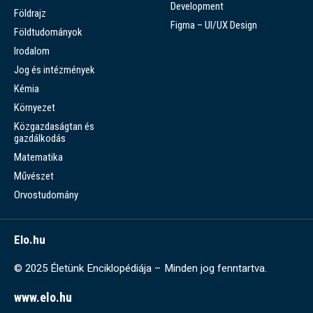
Development
Földrajz
Figma – UI/UX Design
Földtudományok
Irodalom
Jog és intézmények
Kémia
Környezet
Közgazdaságtan és
gazdálkodás
Matematika
Művészet
Orvostudomány
Elo.hu
© 2025 Életünk Enciklopédiája – Minden jog fenntartva.
www.elo.hu