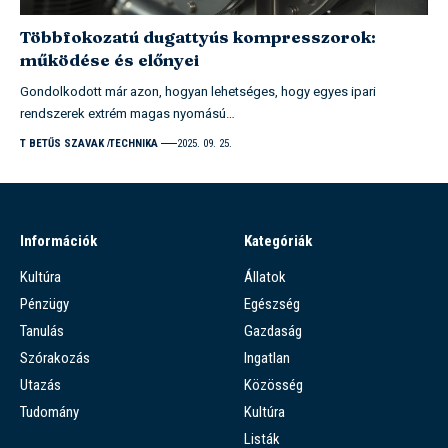
Többfokozatú dugattyús kompresszorok:
működése és előnyei
Gondolkodott már azon, hogyan lehetséges, hogy egyes ipari
rendszerek extrém magas nyomású…
T BETŰS SZAVAK
TECHNIKA
2025. 09. 25.
Információk
Kategóriák
Kultúra
Állatok
Pénzügy
Egészség
Tanulás
Gazdaság
Szórakozás
Ingatlan
Utazás
Közösség
Tudomány
Kultúra
Listák