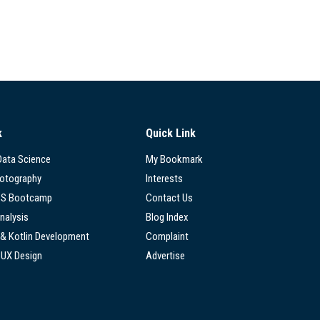
k
Quick Link
 Data Science
My Bookmark
hotography
Interests
SS Bootcamp
Contact Us
nalysis
Blog Index
 & Kotlin Development
Complaint
/UX Design
Advertise