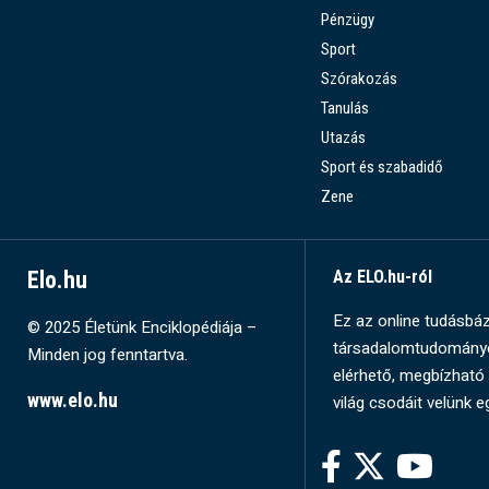
Pénzügy
Sport
Szórakozás
Tanulás
Utazás
Sport és szabadidő
Zene
Elo.hu
Az ELO.hu-ról
Ez az online tudásbázi
© 2025 Életünk Enciklopédiája –
társadalomtudományok
Minden jog fenntartva.
elérhető, megbízható 
www.elo.hu
világ csodáit velünk e