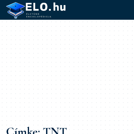
Címke:
TNT