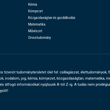
Kémia
Környezet
Közgazdaságtan és gazdálkodás
Matematika
Művészet
Orvostudomány
s tizenöt tudományterületet ölel fel: csillagászat, élettudományok, f
, irodalom, jog, kémia, környezet, közgazdaságtan, matematika, 
és átfogó információkat nyújtsunk A-tól Z-ig. A tudás nem privilégi
gyütt!