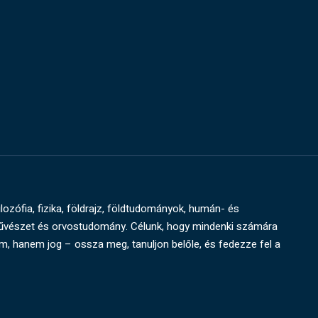
ilozófia, fizika, földrajz, földtudományok, humán- és
művészet és orvostudomány. Célunk, hogy mindenki számára
um, hanem jog – ossza meg, tanuljon belőle, és fedezze fel a