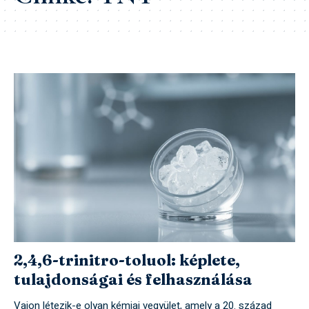
2,4,6-trinitro-toluol: képlete,
tulajdonságai és felhasználása
Vajon létezik-e olyan kémiai vegyület, amely a 20. század