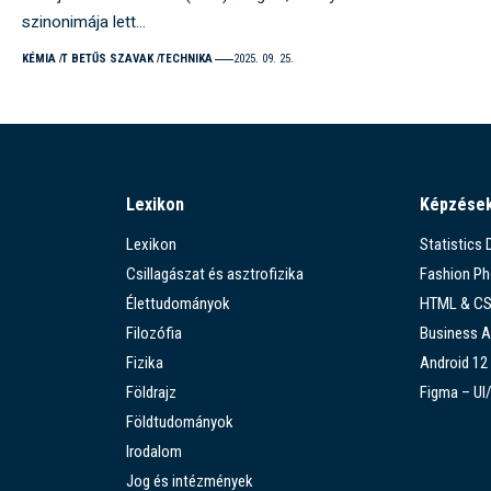
szinonimája lett…
KÉMIA
T BETŰS SZAVAK
TECHNIKA
2025. 09. 25.
Lexikon
Képzése
Lexikon
Statistics
Csillagászat és asztrofizika
Fashion P
Élettudományok
HTML & C
Filozófia
Business A
Fizika
Android 12
Földrajz
Figma – UI
Földtudományok
Irodalom
Jog és intézmények