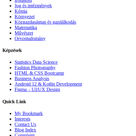
Irodalom
Jog és intézmények
Kémia
Környezet
Közgazdaságtan és gazdálkodás
Matematika
Művészet
Orvostudomány
Képzések
Statistics Data Science
Fashion Photography
HTML & CSS Bootcamp
Business Analysis
Android 12 & Kotlin Development
Figma – UI/UX Design
Quick Link
My Bookmark
Interests
Contact Us
Blog Index
Complaint