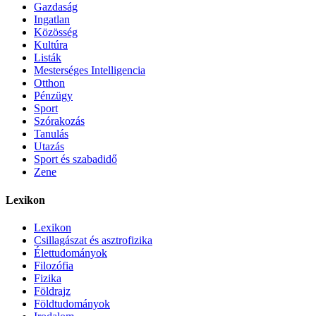
Gazdaság
Ingatlan
Közösség
Kultúra
Listák
Mesterséges Intelligencia
Otthon
Pénzügy
Sport
Szórakozás
Tanulás
Utazás
Sport és szabadidő
Zene
Lexikon
Lexikon
Csillagászat és asztrofizika
Élettudományok
Filozófia
Fizika
Földrajz
Földtudományok