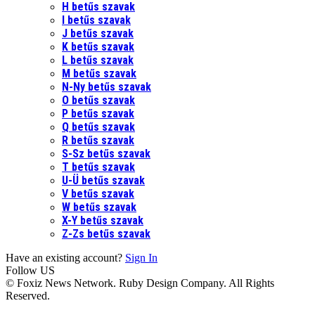
H betűs szavak
I betűs szavak
J betűs szavak
K betűs szavak
L betűs szavak
M betűs szavak
N-Ny betűs szavak
O betűs szavak
P betűs szavak
Q betűs szavak
R betűs szavak
S-Sz betűs szavak
T betűs szavak
U-Ü betűs szavak
V betűs szavak
W betűs szavak
X-Y betűs szavak
Z-Zs betűs szavak
Have an existing account?
Sign In
Follow US
© Foxiz News Network. Ruby Design Company. All Rights
Reserved.