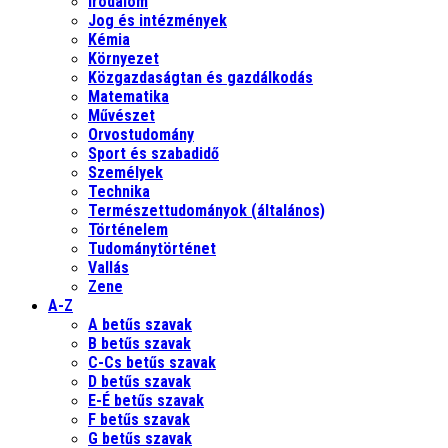
Irodalom
Jog és intézmények
Kémia
Környezet
Közgazdaságtan és gazdálkodás
Matematika
Művészet
Orvostudomány
Sport és szabadidő
Személyek
Technika
Természettudományok (általános)
Történelem
Tudománytörténet
Vallás
Zene
A-Z
A betűs szavak
B betűs szavak
C-Cs betűs szavak
D betűs szavak
E-É betűs szavak
F betűs szavak
G betűs szavak