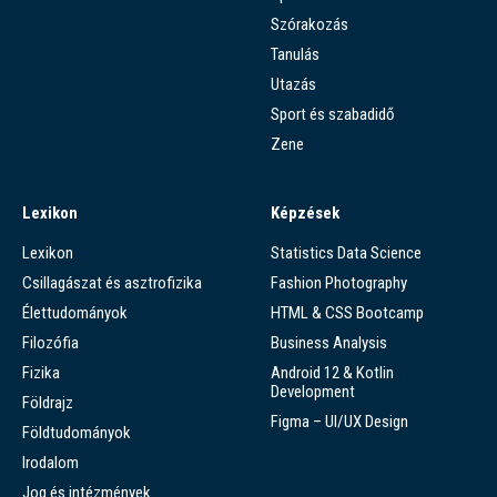
Szórakozás
Tanulás
Utazás
Sport és szabadidő
Zene
Lexikon
Képzések
Lexikon
Statistics Data Science
Csillagászat és asztrofizika
Fashion Photography
Élettudományok
HTML & CSS Bootcamp
Filozófia
Business Analysis
Fizika
Android 12 & Kotlin
Development
Földrajz
Figma – UI/UX Design
Földtudományok
Irodalom
Jog és intézmények