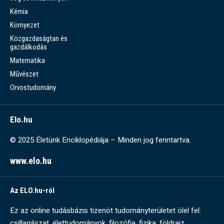
Kémia
Környezet
Közgazdaságtan és
gazdálkodás
Matematika
Művészet
Orvostudomány
Elo.hu
© 2025 Életünk Enciklopédiája – Minden jog fenntartva.
www.elo.hu
Az ELO.hu-ról
Ez az online tudásbázis tizenöt tudományterületet ölel fel:
csillagászat, élettudományok, filozófia, fizika, földrajz,