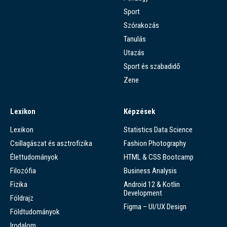
Sport
Szórakozás
Tanulás
Utazás
Sport és szabadidő
Zene
Lexikon
Képzések
Lexikon
Statistics Data Science
Csillagászat és asztrofizika
Fashion Photography
Élettudományok
HTML & CSS Bootcamp
Filozófia
Business Analysis
Fizika
Android 12 & Kotlin
Development
Földrajz
Figma – UI/UX Design
Földtudományok
Irodalom