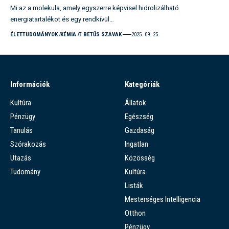
Mi az a molekula, amely egyszerre képvisel hidrolizálható
energiatartalékot és egy rendkívül…
ÉLETTUDOMÁNYOK
KÉMIA
T BETŰS SZAVAK
2025. 09. 25.
Információk
Kategóriák
Kultúra
Állatok
Pénzügy
Egészség
Tanulás
Gazdaság
Szórakozás
Ingatlan
Utazás
Közösség
Tudomány
Kultúra
Listák
Mesterséges Intelligencia
Otthon
Pénzügy