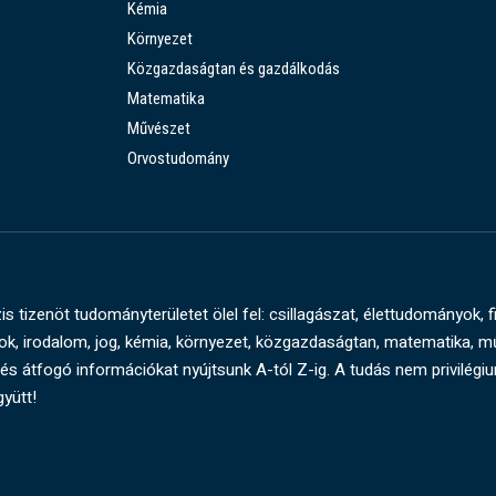
Kémia
Környezet
Közgazdaságtan és gazdálkodás
Matematika
Művészet
Orvostudomány
s tizenöt tudományterületet ölel fel: csillagászat, élettudományok, f
, irodalom, jog, kémia, környezet, közgazdaságtan, matematika, 
és átfogó információkat nyújtsunk A-tól Z-ig. A tudás nem privilégi
gyütt!