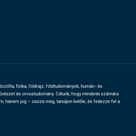
ilozófia, fizika, földrajz, földtudományok, humán- és
művészet és orvostudomány. Célunk, hogy mindenki számára
um, hanem jog – ossza meg, tanuljon belőle, és fedezze fel a