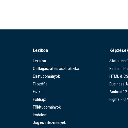
Lexikon
Képzése
Lexikon
Statistics
Csillagászat és asztrofizika
Fashion P
Élettudományok
HTML & C
Filozófia
Business A
Fizika
Android 12
Földrajz
Figma – UI
Földtudományok
Irodalom
Jog és intézmények