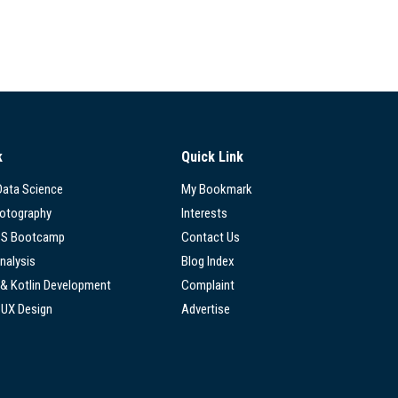
k
Quick Link
 Data Science
My Bookmark
hotography
Interests
SS Bootcamp
Contact Us
nalysis
Blog Index
 & Kotlin Development
Complaint
/UX Design
Advertise