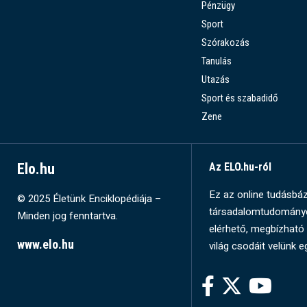
Pénzügy
Sport
Szórakozás
Tanulás
Utazás
Sport és szabadidő
Zene
Elo.hu
Az ELO.hu-ról
Ez az online tudásbázi
© 2025 Életünk Enciklopédiája –
társadalomtudományok
Minden jog fenntartva.
elérhető, megbízható 
www.elo.hu
világ csodáit velünk e