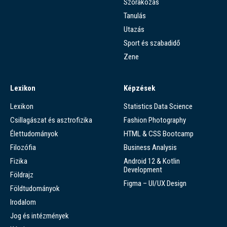
Szórakozás
Tanulás
Utazás
Sport és szabadidő
Zene
Lexikon
Képzések
Lexikon
Statistics Data Science
Csillagászat és asztrofizika
Fashion Photography
Élettudományok
HTML & CSS Bootcamp
Filozófia
Business Analysis
Fizika
Android 12 & Kotlin
Development
Földrajz
Figma – UI/UX Design
Földtudományok
Irodalom
Jog és intézmények