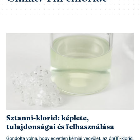
Sztanni-klorid: képlete,
tulajdonságai és felhasználása
Gondolta volna, hogy egyetlen kémiai vegyület, az ón(II)-klorid,