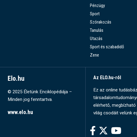
Pénzügy
Sport
Szórakozás
Tanulás
Utazás
Sport és szabadidő
Zene
Elo.hu
Az ELO.hu-ról
Ez az online tudásbázi
© 2025 Életünk Enciklopédiája –
társadalomtudományok
Minden jog fenntartva.
elérhető, megbízható 
www.elo.hu
világ csodáit velünk e