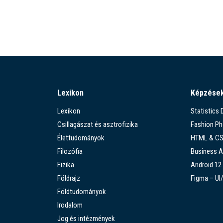
Lexikon
Képzése
Lexikon
Statistics
Csillagászat és asztrofizika
Fashion P
Élettudományok
HTML & C
Filozófia
Business A
Fizika
Android 12
Földrajz
Figma – UI
Földtudományok
Irodalom
Jog és intézmények