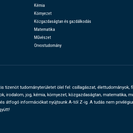
Kémia
Környezet
Közgazdaságtan és gazdálkodás
Matematika
Művészet
Orvostudomány
s tizenöt tudományterületet ölel fel: csillagászat, élettudományok, f
, irodalom, jog, kémia, környezet, közgazdaságtan, matematika, 
és átfogó információkat nyújtsunk A-tól Z-ig. A tudás nem privilégi
gyütt!