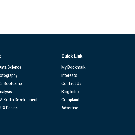
k
Quick Link
 Data Science
My Bookmark
hotography
Interests
SS Bootcamp
Contact Us
nalysis
Blog Index
 & Kotlin Development
Complaint
/UX Design
Advertise