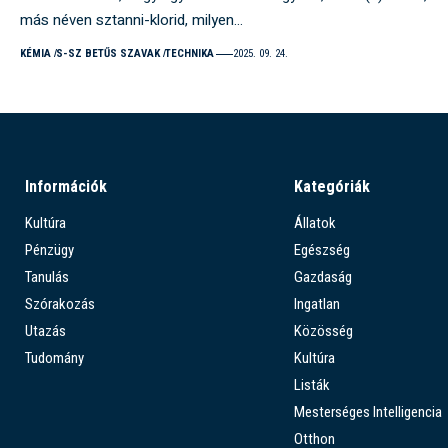
más néven sztanni-klorid, milyen…
KÉMIA
S-SZ BETŰS SZAVAK
TECHNIKA
2025. 09. 24.
Információk
Kategóriák
Kultúra
Állatok
Pénzügy
Egészség
Tanulás
Gazdaság
Szórakozás
Ingatlan
Utazás
Közösség
Tudomány
Kultúra
Listák
Mesterséges Intelligencia
Otthon