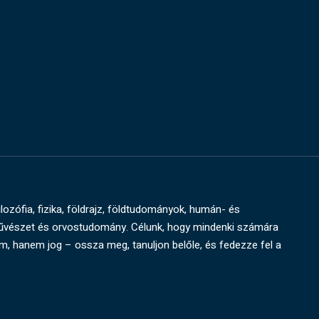
ilozófia, fizika, földrajz, földtudományok, humán- és
művészet és orvostudomány. Célunk, hogy mindenki számára
um, hanem jog – ossza meg, tanuljon belőle, és fedezze fel a