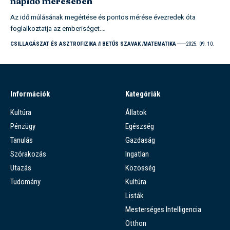
napidő mérésében
Az idő múlásának megértése és pontos mérése évezredek óta
foglalkoztatja az emberiséget.…
CSILLAGÁSZAT ÉS ASZTROFIZIKA
I BETŰS SZAVAK
MATEMATIKA
2025. 09. 10.
Információk
Kategóriák
Kultúra
Állatok
Pénzügy
Egészség
Tanulás
Gazdaság
Szórakozás
Ingatlan
Utazás
Közösség
Tudomány
Kultúra
Listák
Mesterséges Intelligencia
Otthon