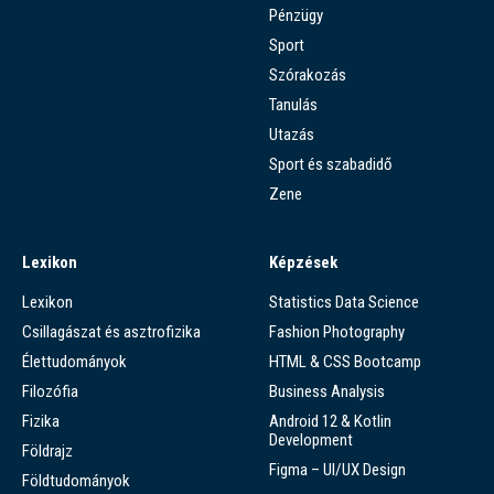
Pénzügy
Sport
Szórakozás
Tanulás
Utazás
Sport és szabadidő
Zene
Lexikon
Képzések
Lexikon
Statistics Data Science
Csillagászat és asztrofizika
Fashion Photography
Élettudományok
HTML & CSS Bootcamp
Filozófia
Business Analysis
Fizika
Android 12 & Kotlin
Development
Földrajz
Figma – UI/UX Design
Földtudományok