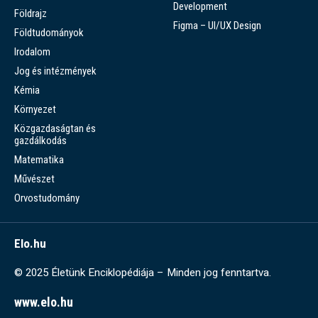
Development
Földrajz
Figma – UI/UX Design
Földtudományok
Irodalom
Jog és intézmények
Kémia
Környezet
Közgazdaságtan és
gazdálkodás
Matematika
Művészet
Orvostudomány
Elo.hu
© 2025 Életünk Enciklopédiája – Minden jog fenntartva.
www.elo.hu