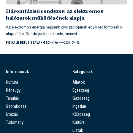
Háromfázisú rendszer: az elektromos
hálózatok működésének alapja
Az elektromos energia napjaink civilizációjának egyik legfontosabb
alappillére. Gondoljunk csak bele, mennyi…
FIZIKA
H BETŰS SZAVAK
TECHNIKA
2025. 09. 09.
Információk
Kategóriák
Kultúra
Állatok
Pénzügy
Egészség
Tanulás
Gazdaság
Szórakozás
Ingatlan
Utazás
Közösség
Tudomány
Kultúra
Listák