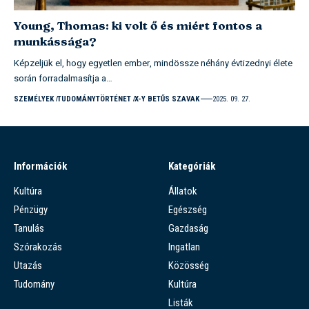
Young, Thomas: ki volt ő és miért fontos a
munkássága?
Képzeljük el, hogy egyetlen ember, mindössze néhány évtizednyi élete
során forradalmasítja a…
SZEMÉLYEK
TUDOMÁNYTÖRTÉNET
X-Y BETŰS SZAVAK
2025. 09. 27.
Információk
Kategóriák
Kultúra
Állatok
Pénzügy
Egészség
Tanulás
Gazdaság
Szórakozás
Ingatlan
Utazás
Közösség
Tudomány
Kultúra
Listák