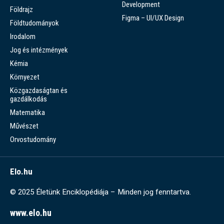
Development
Földrajz
Figma – UI/UX Design
Földtudományok
Irodalom
Jog és intézmények
Kémia
Környezet
Közgazdaságtan és
gazdálkodás
Matematika
Művészet
Orvostudomány
Elo.hu
© 2025 Életünk Enciklopédiája – Minden jog fenntartva.
www.elo.hu