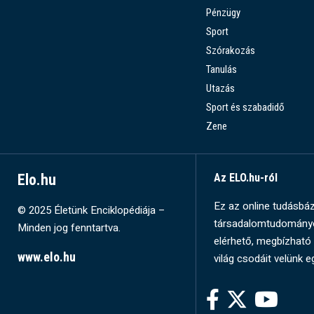
Pénzügy
Sport
Szórakozás
Tanulás
Utazás
Sport és szabadidő
Zene
Elo.hu
Az ELO.hu-ról
Ez az online tudásbázi
© 2025 Életünk Enciklopédiája –
társadalomtudományok
Minden jog fenntartva.
elérhető, megbízható 
www.elo.hu
világ csodáit velünk e