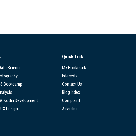
k
Quick Link
 Data Science
My Bookmark
hotography
Interests
SS Bootcamp
Contact Us
nalysis
Blog Index
 & Kotlin Development
Complaint
/UX Design
Advertise