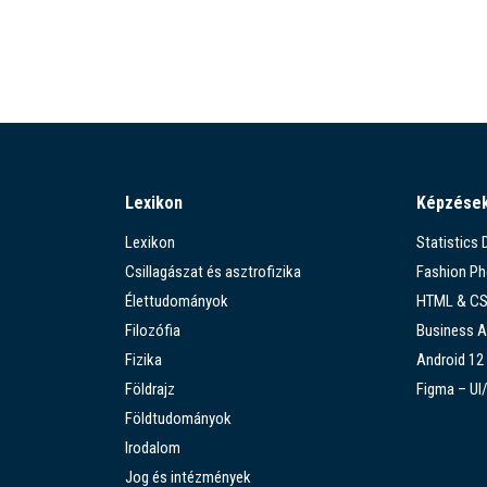
Lexikon
Képzése
Lexikon
Statistics
Csillagászat és asztrofizika
Fashion P
Élettudományok
HTML & C
Filozófia
Business A
Fizika
Android 12
Földrajz
Figma – UI
Földtudományok
Irodalom
Jog és intézmények