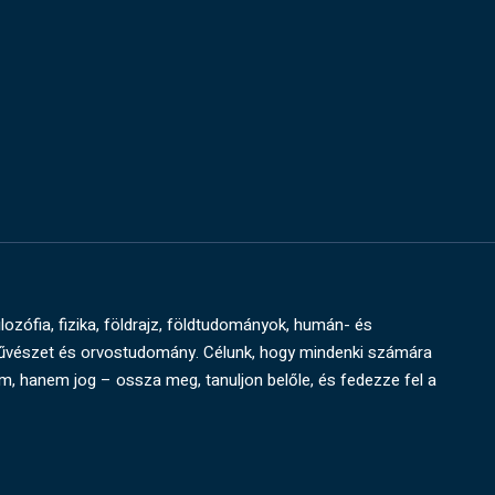
ilozófia, fizika, földrajz, földtudományok, humán- és
művészet és orvostudomány. Célunk, hogy mindenki számára
um, hanem jog – ossza meg, tanuljon belőle, és fedezze fel a