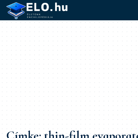
Címke:
thin-film evaporat