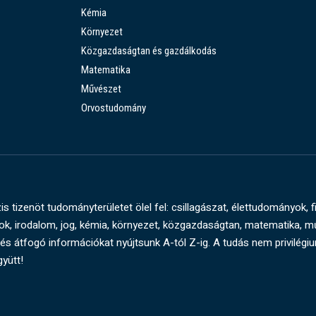
Kémia
Környezet
Közgazdaságtan és gazdálkodás
Matematika
Művészet
Orvostudomány
s tizenöt tudományterületet ölel fel: csillagászat, élettudományok, f
, irodalom, jog, kémia, környezet, közgazdaságtan, matematika, 
és átfogó információkat nyújtsunk A-tól Z-ig. A tudás nem privilégi
gyütt!