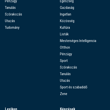
Pénzügy
Egészség
Tanulás
Gazdaság
Szórakozás
Ingatlan
Utazás
Közösség
Tudomány
Kultúra
Listák
Mesterséges Intelligencia
Otthon
Pénzügy
Sport
Szórakozás
Tanulás
Utazás
Sport és szabadidő
Zene
Lexikon
Képzések