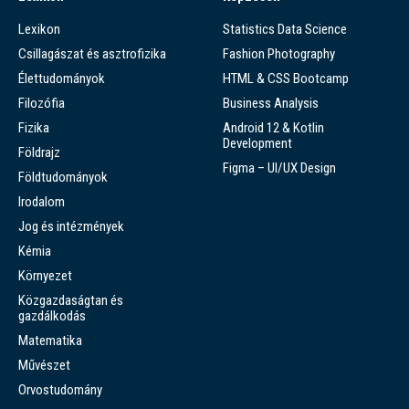
Lexikon
Statistics Data Science
Csillagászat és asztrofizika
Fashion Photography
Élettudományok
HTML & CSS Bootcamp
Filozófia
Business Analysis
Fizika
Android 12 & Kotlin
Development
Földrajz
Figma – UI/UX Design
Földtudományok
Irodalom
Jog és intézmények
Kémia
Környezet
Közgazdaságtan és
gazdálkodás
Matematika
Művészet
Orvostudomány