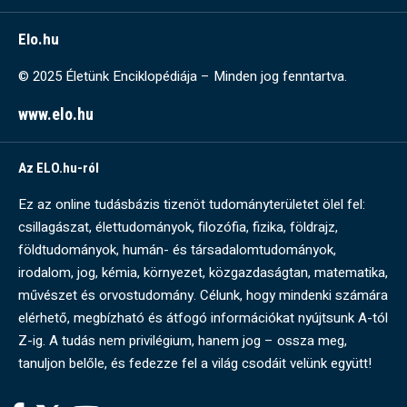
Elo.hu
© 2025 Életünk Enciklopédiája – Minden jog fenntartva.
www.elo.hu
Az ELO.hu-ról
Ez az online tudásbázis tizenöt tudományterületet ölel fel:
csillagászat, élettudományok, filozófia, fizika, földrajz,
földtudományok, humán- és társadalomtudományok,
irodalom, jog, kémia, környezet, közgazdaságtan, matematika,
művészet és orvostudomány. Célunk, hogy mindenki számára
elérhető, megbízható és átfogó információkat nyújtsunk A-tól
Z-ig. A tudás nem privilégium, hanem jog – ossza meg,
tanuljon belőle, és fedezze fel a világ csodáit velünk együtt!