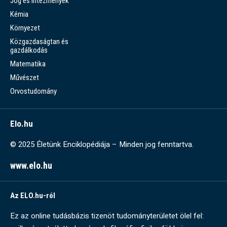
Jog és intézmények
Kémia
Környezet
Közgazdaságtan és
gazdálkodás
Matematika
Művészet
Orvostudomány
Elo.hu
© 2025 Életünk Enciklopédiája – Minden jog fenntartva.
www.elo.hu
Az ELO.hu-ról
Ez az online tudásbázis tizenöt tudományterületet ölel fel: