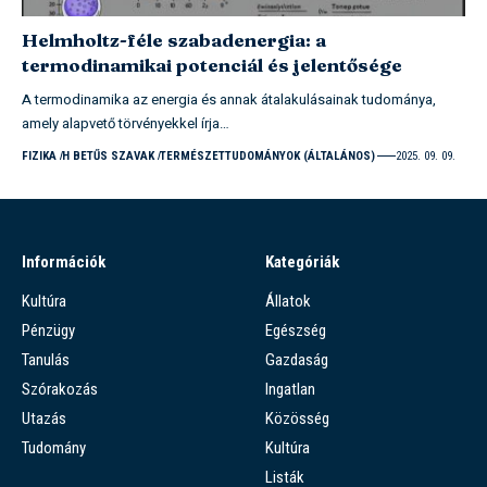
Helmholtz-féle szabadenergia: a
termodinamikai potenciál és jelentősége
A termodinamika az energia és annak átalakulásainak tudománya,
amely alapvető törvényekkel írja…
FIZIKA
H BETŰS SZAVAK
TERMÉSZETTUDOMÁNYOK (ÁLTALÁNOS)
2025. 09. 09.
Információk
Kategóriák
Kultúra
Állatok
Pénzügy
Egészség
Tanulás
Gazdaság
Szórakozás
Ingatlan
Utazás
Közösség
Tudomány
Kultúra
Listák