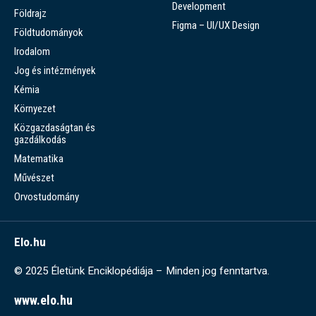
Development
Földrajz
Figma – UI/UX Design
Földtudományok
Irodalom
Jog és intézmények
Kémia
Környezet
Közgazdaságtan és
gazdálkodás
Matematika
Művészet
Orvostudomány
Elo.hu
© 2025 Életünk Enciklopédiája – Minden jog fenntartva.
www.elo.hu