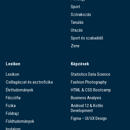
Sport
Szórakozás
Tanulás
Utazás
Sport és szabadidő
Zene
Lexikon
Képzések
Lexikon
Statistics Data Science
Csillagászat és asztrofizika
Fashion Photography
Élettudományok
HTML & CSS Bootcamp
Filozófia
Business Analysis
Fizika
Android 12 & Kotlin
Development
Földrajz
Figma – UI/UX Design
Földtudományok
Irodalom