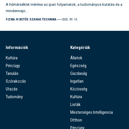
A hőmérséklet mérése az ipari folyamatok, a tudományos kutatás és a
mindennapi…
FIZIKA
H BETŰS SZAVAK
TECHNIKA
2025. 09. 10.
Információk
Kategóriák
Kultúra
Állatok
Pénzügy
Egészség
Tanulás
Gazdaság
Szórakozás
Ingatlan
Utazás
Közösség
Tudomány
Kultúra
Listák
Mesterséges Intelligencia
Otthon
Pénzügy