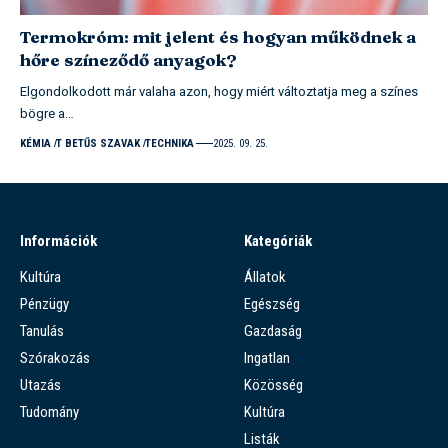
Termokróm: mit jelent és hogyan működnek a
hőre színeződő anyagok?
Elgondolkodott már valaha azon, hogy miért változtatja meg a színes
bögre a…
KÉMIA
T BETŰS SZAVAK
TECHNIKA
2025. 09. 25.
Információk
Kategóriák
Kultúra
Állatok
Pénzügy
Egészség
Tanulás
Gazdaság
Szórakozás
Ingatlan
Utazás
Közösség
Tudomány
Kultúra
Listák