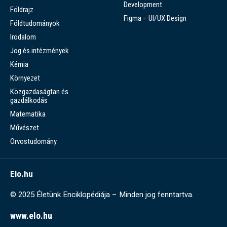
Development
Földrajz
Figma – UI/UX Design
Földtudományok
Irodalom
Jog és intézmények
Kémia
Környezet
Közgazdaságtan és
gazdálkodás
Matematika
Művészet
Orvostudomány
Elo.hu
© 2025 Életünk Enciklopédiája – Minden jog fenntartva.
www.elo.hu