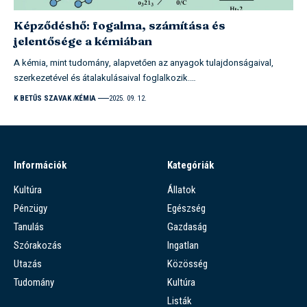
Képződéshő: fogalma, számítása és
jelentősége a kémiában
A kémia, mint tudomány, alapvetően az anyagok tulajdonságaival,
szerkezetével és átalakulásaival foglalkozik.…
K BETŰS SZAVAK
KÉMIA
2025. 09. 12.
Információk
Kategóriák
Kultúra
Állatok
Pénzügy
Egészség
Tanulás
Gazdaság
Szórakozás
Ingatlan
Utazás
Közösség
Tudomány
Kultúra
Listák