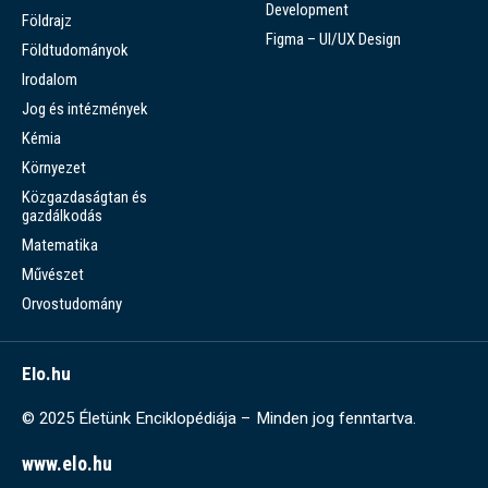
Development
Földrajz
Figma – UI/UX Design
Földtudományok
Irodalom
Jog és intézmények
Kémia
Környezet
Közgazdaságtan és
gazdálkodás
Matematika
Művészet
Orvostudomány
Elo.hu
© 2025 Életünk Enciklopédiája – Minden jog fenntartva.
www.elo.hu