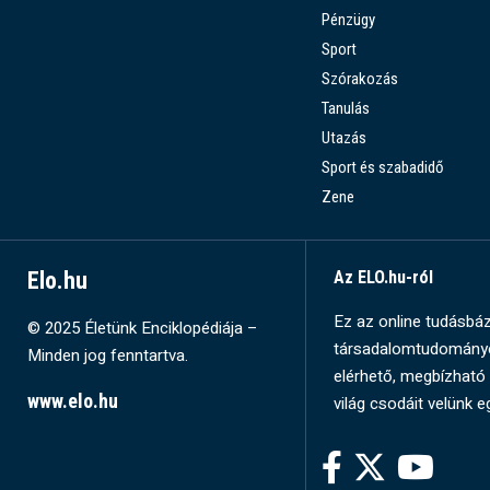
Pénzügy
Sport
Szórakozás
Tanulás
Utazás
Sport és szabadidő
Zene
Elo.hu
Az ELO.hu-ról
Ez az online tudásbázi
© 2025 Életünk Enciklopédiája –
társadalomtudományok
Minden jog fenntartva.
elérhető, megbízható 
www.elo.hu
világ csodáit velünk e