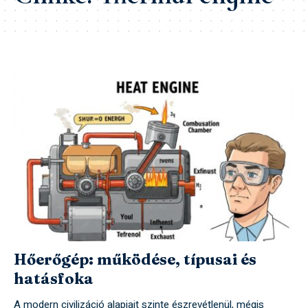
Hőerőgép: működése, típusai és
hatásfoka
A modern civilizáció alapjait szinte észrevétlenül, mégis