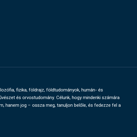
ilozófia, fizika, földrajz, földtudományok, humán- és
művészet és orvostudomány. Célunk, hogy mindenki számára
um, hanem jog – ossza meg, tanuljon belőle, és fedezze fel a