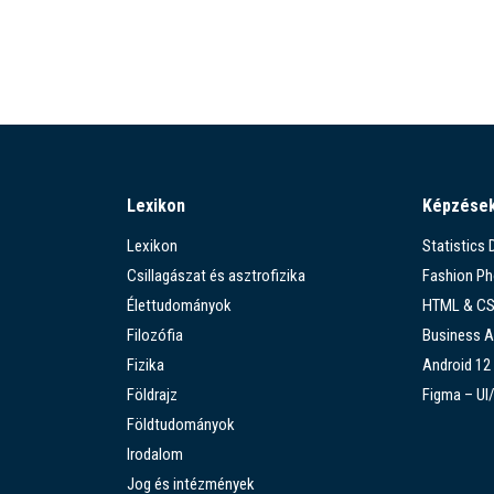
Lexikon
Képzése
Lexikon
Statistics
Csillagászat és asztrofizika
Fashion P
Élettudományok
HTML & C
Filozófia
Business A
Fizika
Android 12
Földrajz
Figma – UI
Földtudományok
Irodalom
Jog és intézmények