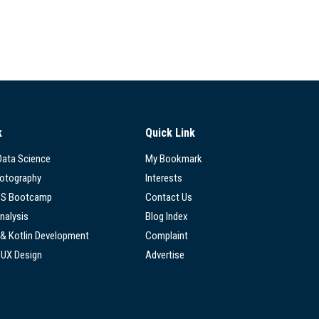
k
Quick Link
 Data Science
My Bookmark
hotography
Interests
SS Bootcamp
Contact Us
nalysis
Blog Index
 & Kotlin Development
Complaint
/UX Design
Advertise