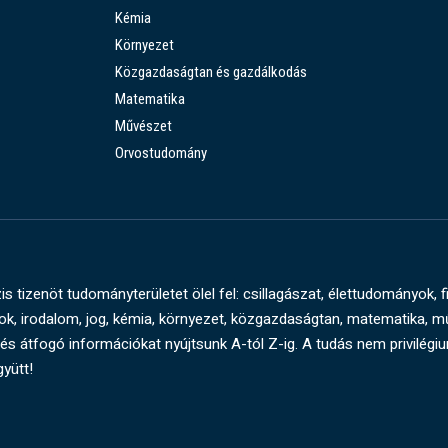
Kémia
Környezet
Közgazdaságtan és gazdálkodás
Matematika
Művészet
Orvostudomány
s tizenöt tudományterületet ölel fel: csillagászat, élettudományok, f
, irodalom, jog, kémia, környezet, közgazdaságtan, matematika, 
és átfogó információkat nyújtsunk A-tól Z-ig. A tudás nem privilégi
gyütt!