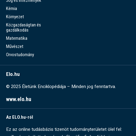
Jog és intézmények
Kémia
Környezet
Közgazdaságtan és
gazdálkodás
Matematika
Művészet
Orvostudomány
Elo.hu
© 2025 Életünk Enciklopédiája – Minden jog fenntartva.
www.elo.hu
Az ELO.hu-ról
Ez az online tudásbázis tizenöt tudományterületet ölel fel: